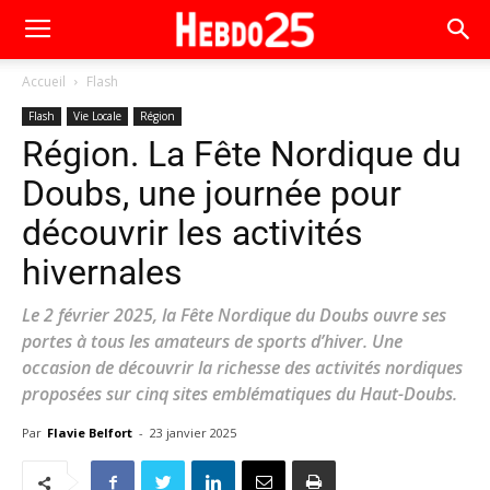
Accueil
Flash
Flash
Vie Locale
Région
Région. La Fête Nordique du
Doubs, une journée pour
découvrir les activités
hivernales
Le 2 février 2025, la Fête Nordique du Doubs ouvre ses
portes à tous les amateurs de sports d’hiver. Une
occasion de découvrir la richesse des activités nordiques
proposées sur cinq sites emblématiques du Haut-Doubs.
Par
Flavie Belfort
-
23 janvier 2025