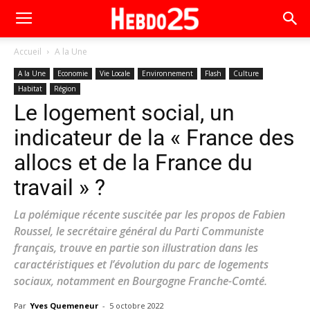
Accueil
A la Une
A la Une
Economie
Vie Locale
Environnement
Flash
Culture
Habitat
Région
Le logement social, un
indicateur de la « France des
allocs et de la France du
travail » ?
La polémique récente suscitée par les propos de Fabien
Roussel, le secrétaire général du Parti Communiste
français, trouve en partie son illustration dans les
caractéristiques et l’évolution du parc de logements
sociaux, notamment en Bourgogne Franche-Comté.
Par
Yves Quemeneur
-
5 octobre 2022