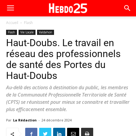
Accueil
Flash
Flash
Vie Locale
Valdahon
Haut-Doubs. Le travail en
réseau des professionnels
de santé des Portes du
Haut-Doubs
Au-delà des actions à destination du public, les membres
de la Communauté Professionnelle Territoriale de Santé
(CPTS) se réunissent pour mieux se connaitre et travailler
plus efficacement ensemble.
Par
La Rédaction
-
24 décembre 2024