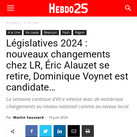
Accueil
A la Une
A la Une
Vie Locale
Besançon
Flash
Région
Législatives 2024 :
nouveaux changements
chez LR, Éric Alauzet se
retire, Dominique Voynet est
candidate…
La semaine continue d'être intense avec de nombreux
changements au niveau national comme au niveau local.
Par
Martin Saussard
-
14 juin 2024