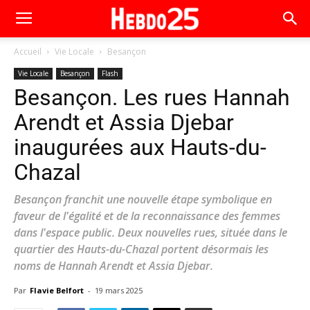
Accueil
Vie Locale
Besançon
Vie Locale
Besançon
Flash
Besançon. Les rues Hannah
Arendt et Assia Djebar
inaugurées aux Hauts-du-
Chazal
Besançon franchit une nouvelle étape symbolique en
faveur de l'égalité et de la reconnaissance des femmes
dans l'espace public. Deux nouvelles rues, située dans le
quartier des Hauts-du-Chazal portent désormais les
noms de Hannah Arendt et Assia Djebar.
Par
Flavie Belfort
-
19 mars 2025