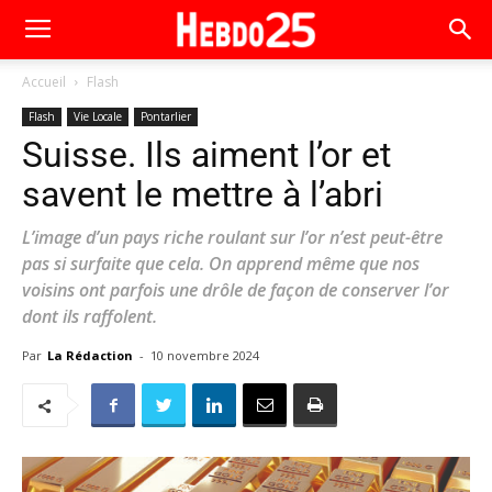
Accueil
Flash
Flash
Vie Locale
Pontarlier
Suisse. Ils aiment l’or et
savent le mettre à l’abri
L’image d’un pays riche roulant sur l’or n’est peut-être
pas si surfaite que cela. On apprend même que nos
voisins ont parfois une drôle de façon de conserver l’or
dont ils raffolent.
Par
La Rédaction
-
10 novembre 2024