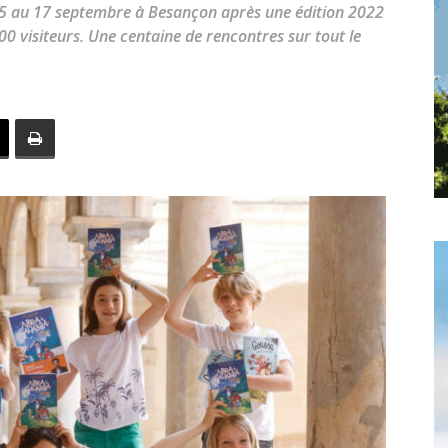
toute
 15 au 17 septembre à Besançon après une édition 2022
00 visiteurs. Une centaine de rencontres sur tout le
l'info
locale
–