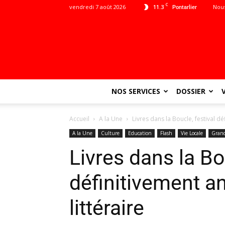
C
vendredi 7 août 2026
11.3
Nous
Pontarlier
NOS SERVICES
DOSSIER
Accueil
A la Une
Livres dans la Boucle, festival dé
A la Une
Culture
Education
Flash
Vie Locale
Gran
Livres dans la Bo
définitivement an
littéraire