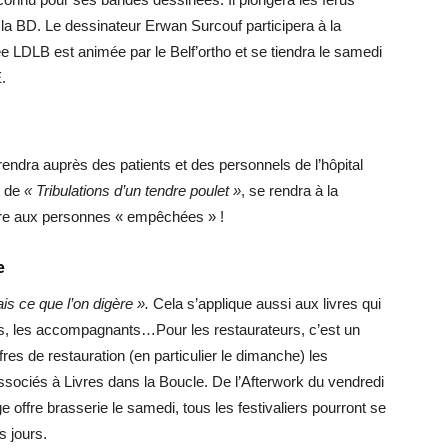
a BD. Le dessinateur Erwan Surcouf participera à la
tée LDLB est animée par le Belf’ortho et se tiendra le samedi
.
 rendra auprès des patients et des personnels de l’hôpital
t de
« Tribulations d’un tendre poulet »
, se rendra à la
ture aux personnes « empêchées » !
e
is ce que l’on digère ».
Cela s’applique aussi aux livres qui
urs, les accompagnants…Pour les restaurateurs, c’est un
es de restauration (en particulier le dimanche) les
ciés à Livres dans la Boucle. De l’Afterwork du vendredi
offre brasserie le samedi, tous les festivaliers pourront se
s jours.