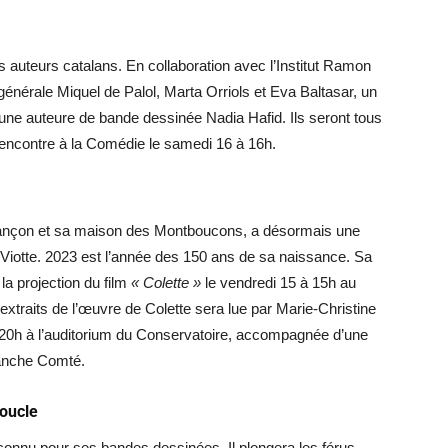
s auteurs catalans. En collaboration avec l’Institut Ramon
ure générale Miquel de Palol, Marta Orriols et Eva Baltasar, un
 une auteure de bande dessinée Nadia Hafid. Ils seront tous
rencontre à la Comédie le samedi 16 à 16h.
sançon et sa maison des Montboucons, a désormais une
 Viotte. 2023 est l’année des 150 ans de sa naissance. Sa
la projection du film
« Colette »
le vendredi 15 à 15h au
traits de l’œuvre de Colette sera lue par Marie-Christine
 20h à l’auditorium du Conservatoire, accompagnée d’une
ranche Comté.
Boucle
t connu pour ses bandes dessinées. Il plongera les férus