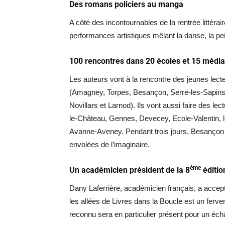
Des romans policiers au manga
A côté des incontournables de la rentrée littérair
performances artistiques mêlant la danse, la pe
100 rencontres dans 20 écoles et 15 médi
Les auteurs vont à la rencontre des jeunes lec
(Amagney, Torpes, Besançon, Serre-les-Sapins,
Novillars et Larnod). Ils vont aussi faire des l
le-Château, Gennes, Devecey, Ecole-Valentin, l
Avanne-Aveney. Pendant trois jours, Besançon v
envolées de l’imaginaire.
ème
Un académicien président de la 8
éditio
Dany Laferrière, académicien français, a accepté
les allées de Livres dans la Boucle est un ferven
reconnu sera en particulier présent pour un éch