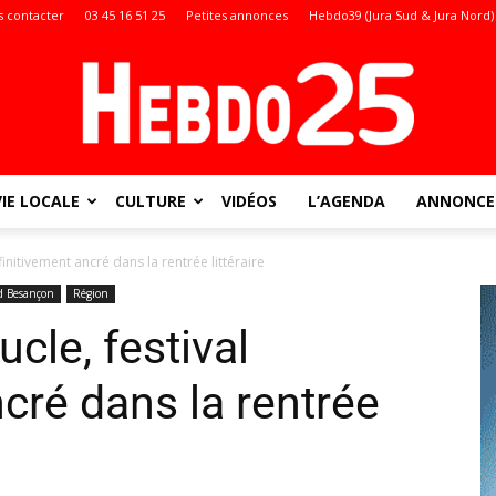
 contacter
03 45 16 51 25
Petites annonces
Hebdo39 (Jura Sud & Jura Nord)
VIE LOCALE
CULTURE
VIDÉOS
L’AGENDA
ANNONCES
Doubs
finitivement ancré dans la rentrée littéraire
d Besançon
Région
ucle, festival
:
cré dans la rentrée