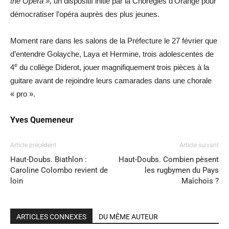
the Opera »,
un dispositif initié par la Chorégies d’Orange pour
démocratiser l’opéra auprès des plus jeunes.
Moment rare dans les salons de la Préfecture le 27 février que
d’entendre Golayche, Laya et Hermine, trois adolescentes de
e
4
du collège Diderot, jouer magnifiquement trois pièces à la
guitare avant de rejoindre leurs camarades dans une chorale
« pro ».
Yves Quemeneur
Article précédent
Article suivant
Haut-Doubs. Biathlon :
Haut-Doubs. Combien pèsent
Caroline Colombo revient de
les rugbymen du Pays
loin
Maîchois ?
ARTICLES CONNEXES
DU MÊME AUTEUR