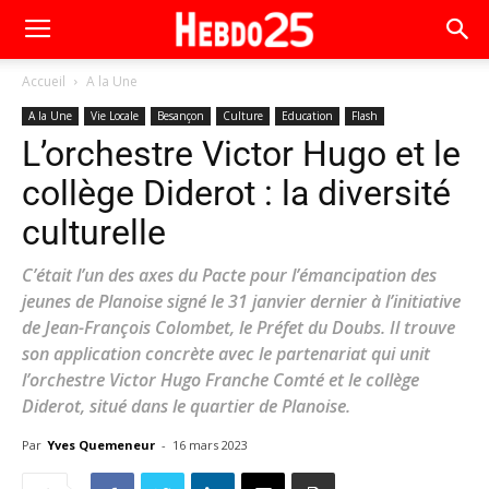
Accueil
A la Une
A la Une
Vie Locale
Besançon
Culture
Education
Flash
L’orchestre Victor Hugo et le
collège Diderot : la diversité
culturelle
C’était l’un des axes du Pacte pour l’émancipation des
jeunes de Planoise signé le 31 janvier dernier à l’initiative
de Jean-François Colombet, le Préfet du Doubs. Il trouve
son application concrète avec le partenariat qui unit
l’orchestre Victor Hugo Franche Comté et le collège
Diderot, situé dans le quartier de Planoise.
Par
Yves Quemeneur
-
16 mars 2023