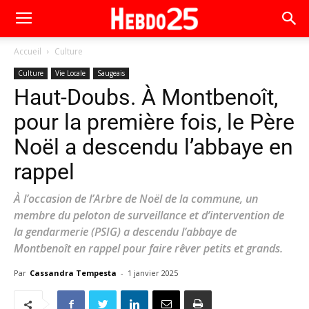
Accueil
Culture
Culture
Vie Locale
Saugeais
Haut-Doubs. À Montbenoît,
pour la première fois, le Père
Noël a descendu l’abbaye en
rappel
À l’occasion de l’Arbre de Noël de la commune, un
membre du peloton de surveillance et d’intervention de
la gendarmerie (PSIG) a descendu l’abbaye de
Montbenoît en rappel pour faire rêver petits et grands.
Par
Cassandra Tempesta
-
1 janvier 2025