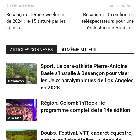
Article précédent
Article suivant
Besançon. Dernier week-end
Besançon. Un million de
de 2024 : le 15 saturé par les
téléspectateurs pour une
appels
émission sur Vauban !
ARTICLES CONNEXES
DU MÊME AUTEUR
Sport. Le para-athlète Pierre-Antoine
Baele s’installe à Besançon pour viser
les Jeux paralympiques de Los Angeles
Besançon
en 2028
Région. Colomb’in’Rock : le
programme complet de la 14e édition
A la Une
Doubs. Festival, VTT, cabaret équestre,
cirque, nuit des étoiles… : idées de