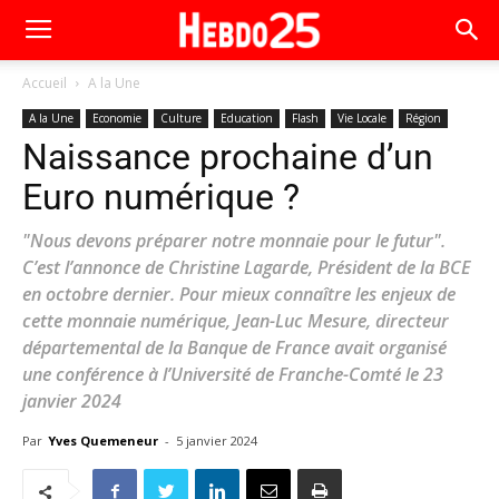
Accueil
A la Une
A la Une
Economie
Culture
Education
Flash
Vie Locale
Région
Naissance prochaine d’un
Euro numérique ?
"Nous devons préparer notre monnaie pour le futur".
C’est l’annonce de Christine Lagarde, Président de la BCE
en octobre dernier. Pour mieux connaître les enjeux de
cette monnaie numérique, Jean-Luc Mesure, directeur
départemental de la Banque de France avait organisé
une conférence à l’Université de Franche-Comté le 23
janvier 2024
Par
Yves Quemeneur
-
5 janvier 2024