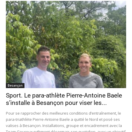
Besançon
Sport. Le para-athlète Pierre-Antoine Baele
s’installe à Besançon pour viser les...
Pour se rapprocher des meilleures conditions d’entraînement, le
para-triathlète Pierre-Antoine Baele a quitté le Nord et posé ses
valises à Besançon. Installations, groupe et encadrement avec la
Team Gouroux rythment désormais son quotidien, avec un objectif