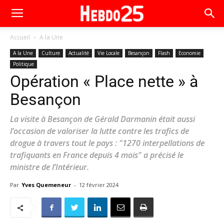
Accueil
A la Une
A la Une
Culture
Actualité
Vie Locale
Besançon
Flash
Economie
Politique
Opération « Place nette » à
Besançon
La visite à Besançon de Gérald Darmanin était aussi
l’occasion de valoriser la lutte contre les trafics de
drogue à travers tout le pays : "1270 interpellations de
trafiquants en France depuis 4 mois" a précisé le
ministre de l’Intérieur.
Par
Yves Quemeneur
-
12 février 2024