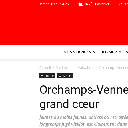
C
samedi 8 août 2026
26.2
Nous 
Pontarlier
NOS SERVICES
DOSSIER
Accueil
Vie Locale
Valdahon
Orchamps-Vennes:
Vie Locale
Valdahon
Orchamps-Vennes
grand cœur
Jeunes ou moins jeunes, actives ou retraitée
longtemps jugé vieillot, est clairement dans l