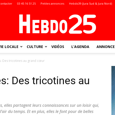
contacter
03 45 16 51 25
Petites annonces
Hebdo39 (Jura Sud & Jura Nord)
VIE LOCALE
CULTURE
VIDÉOS
L’AGENDA
ANNONCES
Doubs
 Des tricotines au grand cœur
: Des tricotines au
:
s, elles partagent leurs connaissances sur un loisir qui,
’air du temps. Et en plus, elles le font pour de belles