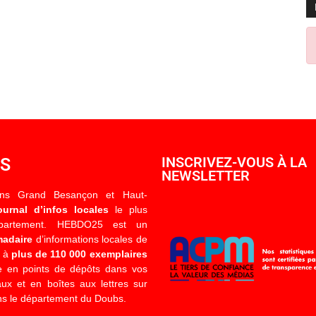
OS
INSCRIVEZ-VOUS À LA
NEWSLETTER
ons Grand Besançon et Haut-
ournal d’infos locales
le plus
épartement. HEBDO25 est un
madaire
d’informations locales de
é à
plus de 110 000 exemplaires
 en points de dépôts dans vos
x et en boîtes aux lettres sur
s le département du Doubs.