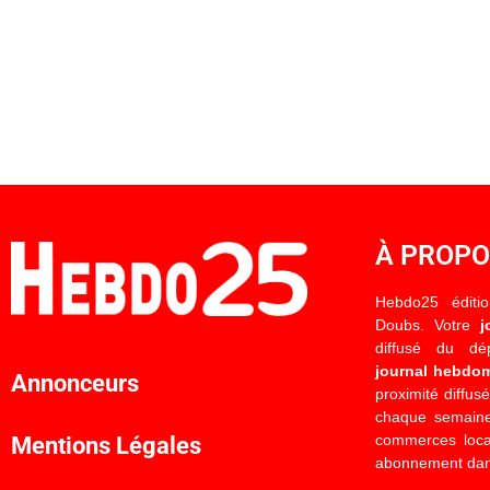
À PROP
Hebdo25 éditi
Doubs. Votre
j
diffusé du d
journal hebdo
Annonceurs
proximité diffus
chaque semaine
commerces locau
Mentions Légales
abonnement dan