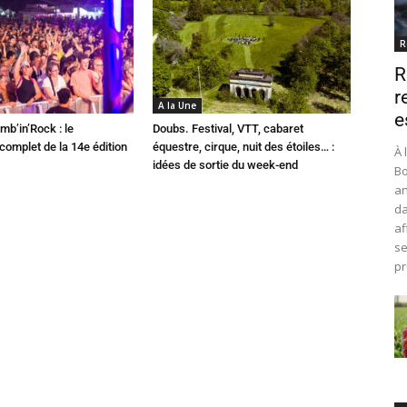
R
R
r
A la Une
e
mb’in’Rock : le
Doubs. Festival, VTT, cabaret
omplet de la 14e édition
équestre, cirque, nuit des étoiles… :
À 
idées de sortie du week-end
Bo
an
da
af
se
pr