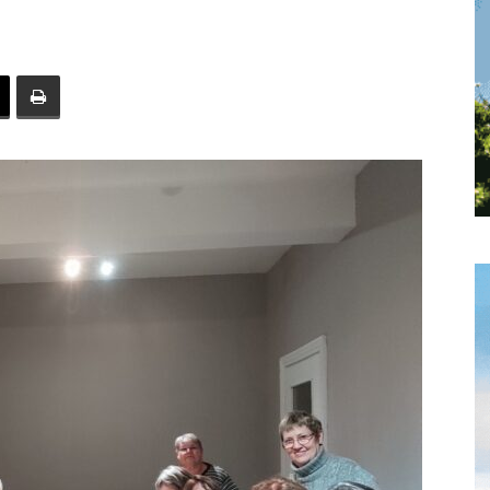
toute
l'info
locale
–