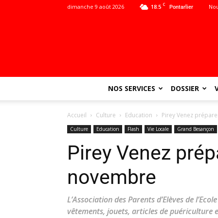
C
dimanche 9 août 2026
18.5
Nou
Pontarlier
NOS SERVICES
DOSSIER
Accueil
Culture
Education
Pirey Venez prépare
Culture
Education
Flash
Vie Locale
Grand Besançon
Pirey Venez prépa
novembre
L’Association des Parents d’Elèves de l’Ecol
vêtements, jouets, articles de puériculture e