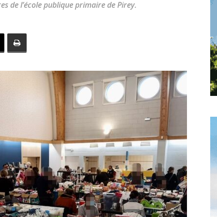
res de l’école publique primaire de Pirey.
toute
l'info
locale
–