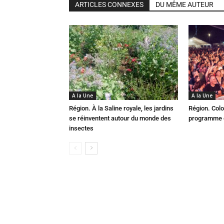
ARTICLES CONNEXES
DU MÊME AUTEUR
A la Une
A la Une
Région. À la Saline royale, les jardins
Région. Colo
se réinventent autour du monde des
programme c
insectes