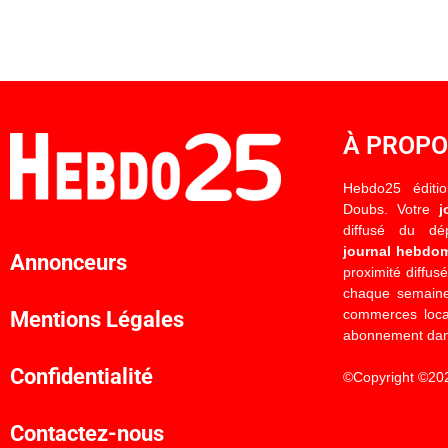
À PROP
Hebdo25 éditi
Doubs. Votre
j
diffusé du d
journal hebdo
Annonceurs
proximité diffus
chaque semaine
commerces locau
Mentions Légales
abonnement dan
Confidentialité
©Copyright ©20
Contactez-nous