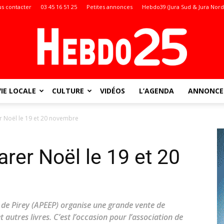
s contacter
03 45 16 51 25
Petites annonces
Hebdo39 (Jura Sud & Jura Nord
VIE LOCALE
CULTURE
VIDÉOS
L’AGENDA
ANNONCES
Doubs
r Noël le 19 et 20 novembre
rer Noël le 19 et 20
:
e de Pirey (APEEP) organise une grande vente de
t autres livres. C’est l’occasion pour l’association de