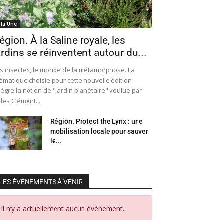
 la Une
égion. À la Saline royale, les
ardins se réinventent autour du...
s insectes, le monde de la métamorphose. La
ématique choisie pour cette nouvelle édition
tègre la notion de "jardin planétaire" voulue par
lles Clément...
Région. Protect the Lynx : une
mobilisation locale pour sauver
le...
LES ÉVÉNEMENTS À VENIR
Il n’y a actuellement aucun évènement.