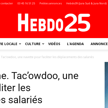
 contacter
03 45 16 51 25
Petites annonces
Hebdo39 (Jura Sud & Jura Nord)
VIE LOCALE
CULTURE
VIDÉOS
L’AGENDA
ANNONCES
Doubs
 Tac’owdoo, une navette pour faciliter les déplacements des salariés
e. Tac’owdoo, une
:
iter les
s salariés