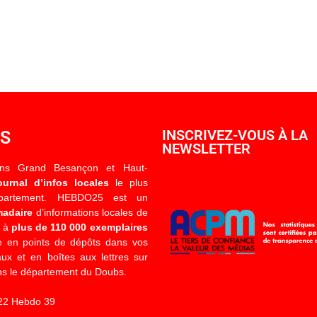
OS
INSCRIVEZ-VOUS À LA
NEWSLETTER
ons Grand Besançon et Haut-
ournal d’infos locales
le plus
épartement. HEBDO25 est un
madaire
d’informations locales de
é à
plus de 110 000 exemplaires
 en points de dépôts dans vos
x et en boîtes aux lettres sur
s le département du Doubs.
22 Hebdo 39