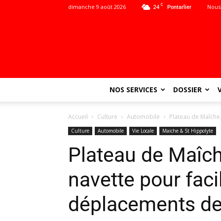
C
dimanche 9 août 2026
24
Nous
Pontarlier
NOS SERVICES
DOSSIER
Accueil
Culture
Automobile
Plateau de Maîche.
Culture
Automobile
Vie Locale
Maiche & St Hippolyte
Plateau de Maîch
navette pour facil
déplacements de