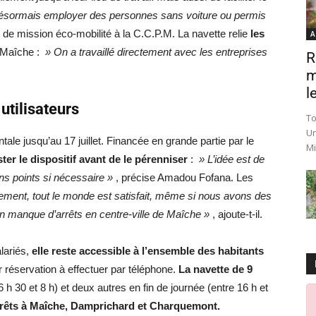
 désormais employer des personnes sans voiture ou permis
de mission éco-mobilité à la C.C.P.M. La navette relie
les
A
 Maîche :
» On a travaillé directement avec les entreprises
R
m
le
utilisateurs
To
Un
le jusqu’au 17 juillet. Financée en grande partie par le
Mi
ter le dispositif avant de le pérenniser
:
» L’idée est de
ains points si nécessaire »
, précise Amadou Fofana. Les
ment, tout le monde est satisfait, même si nous avons des
n manque d’arrêts en centre-ville de Maîche »
, ajoute-t-il.
lariés,
elle reste accessible à l’ensemble des habitants
ur réservation à effectuer par téléphone.
La navette de 9
h 30 et 8 h) et deux autres en fin de journée (entre 16 h et
rrêts à Maîche, Damprichard et Charquemont.