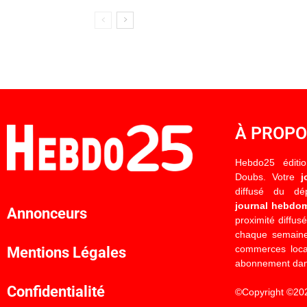
À PROP
Hebdo25 éditi
Doubs. Votre
j
diffusé du d
journal hebdo
Annonceurs
proximité diffus
chaque semaine
commerces locau
Mentions Légales
abonnement dan
Confidentialité
©Copyright ©20