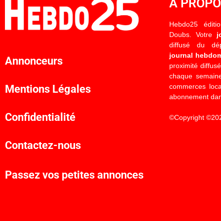
À PROP
Hebdo25 éditi
Doubs. Votre
j
diffusé du d
journal hebdo
Annonceurs
proximité diffus
chaque semaine
commerces locau
Mentions Légales
abonnement dan
Confidentialité
©Copyright ©20
Contactez-nous
Passez vos petites annonces