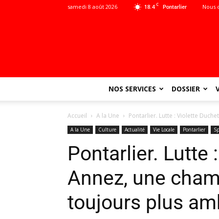
C
samedi 8 août 2026
18.4
Nous 
Pontarlier
NOS SERVICES
DOSSIER
Accueil
A la Une
Pontarlier. Lutte : Violette Duc
A la Une
Culture
Actualité
Vie Locale
Pontarlier
Sp
Pontarlier. Lutte 
Annez, une cham
toujours plus am