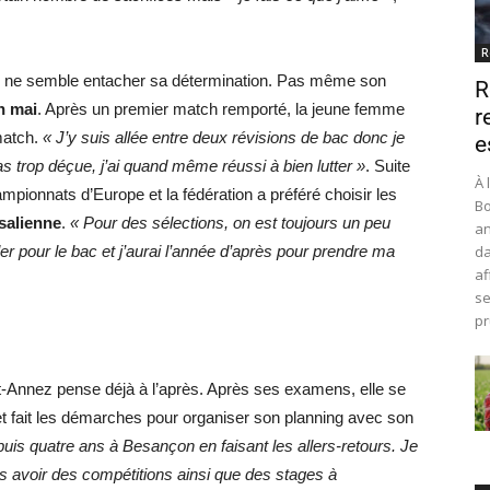
R
ien ne semble entacher sa détermination. Pas même son
R
n mai
. Après un premier match remporté, la jeune femme
r
match.
« J’y suis allée entre deux révisions de bac donc je
e
as trop déçue, j’ai quand même réussi à bien lutter »
. Suite
À 
ampionnats d’Europe et la fédération a préféré choisir les
Bo
salienne
.
« Pour des sélections, on est toujours un peu
an
r pour le bac et j’aurai l’année d’après pour prendre ma
da
af
se
pr
t-Annez pense déjà à l’après. Après ses examens, elle se
t fait les démarches pour organiser son planning avec son
puis quatre ans à Besançon en faisant les allers-retours. Je
rs avoir des compétitions ainsi que des stages à