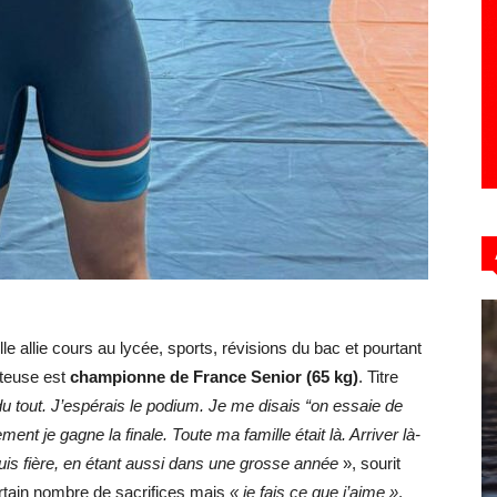
le allie cours au lycée, sports, révisions du bac et pourtant
utteuse est
championne de France Senior (65 kg)
. Titre
u tout. J’espérais le podium. Je me disais “on essaie de
nt je gagne la finale. Toute ma famille était là. Arriver là-
uis fière, en étant aussi dans une grosse année
», sourit
ertain nombre de sacrifices mais
« je fais ce que j’aime »
,