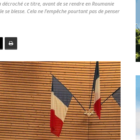
toute
a décroché ce titre, avant de se rendre en Roumanie
lle se blesse. Cela ne l’empêche pourtant pas de penser
l'info
locale
–