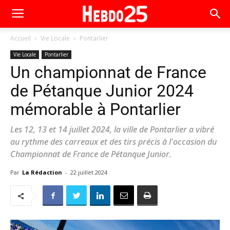
Accueil
Vie Locale
Pontarlier
Vie Locale
Pontarlier
Un championnat de France
de Pétanque Junior 2024
mémorable à Pontarlier
Les 12, 13 et 14 juillet 2024, la ville de Pontarlier a vibré
au rythme des carreaux et des tirs précis à l'occasion du
Championnat de France de Pétanque Junior.
Par
La Rédaction
-
22 juillet 2024