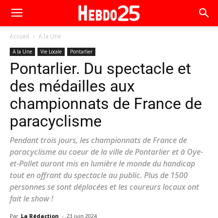
Accueil
A la Une
A la Une
Vie Locale
Pontarlier
Pontarlier. Du spectacle et
des médailles aux
championnats de France de
paracyclisme
Pendant trois jours, les championnats de France de
paracyclisme au coeur de la ville de Pontarlier et à Oye-
et-Pallet auront mis en lumière le monde du handicap
tout en offrant du spectacle au public. Plus de 1500
personnes se sont déplacées et les coureurs locaux ont
fait le show !
Par
La Rédaction
-
23 juin 2024