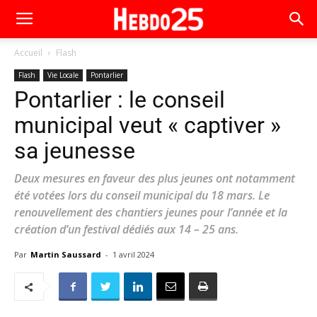
Accueil
Flash
Flash
Vie Locale
Pontarlier
Pontarlier : le conseil
municipal veut « captiver »
sa jeunesse
Deux mesures en faveur des plus jeunes ont notamment
été votées lors du conseil municipal du 18 mars. Le
renouvellement des chantiers jeunes pour l’année et la
création d’un festival dédiés aux 14 – 25 ans.
Par
Martin Saussard
-
1 avril 2024