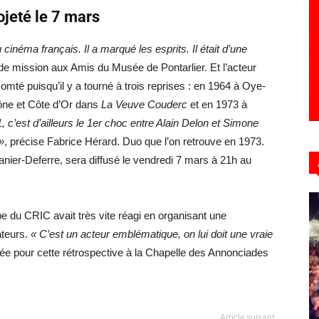
ojeté le 7 mars
 cinéma français. Il a marqué les esprits. Il était d’une
 de mission aux Amis du Musée de Pontarlier. Et l’acteur
té puisqu’il y a tourné à trois reprises : en 1964 à Oye-
ône et Côte d’Or dans
La Veuve Couderc
et en 1973 à
, c’est d’ailleurs le 1er choc entre Alain Delon et Simone
»
, précise Fabrice Hérard. Duo que l’on retrouve en 1973.
ranier-Deferre,
sera diffusé le vendredi 7 mars à 21h au
pe du CRIC avait très vite réagi en organisant une
ateurs.
« C’est un acteur emblématique, on lui doit une vraie
trée pour cette rétrospective à la Chapelle des Annonciades
Article suivant