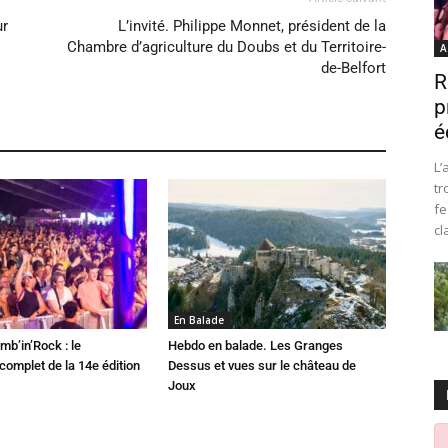
ur
L’invité. Philippe Monnet, président de la
Chambre d’agriculture du Doubs et du Territoire-
A
de-Belfort
R
p
é
L’
tr
fe
cl
En Balade
mb’in’Rock : le
Hebdo en balade. Les Granges
omplet de la 14e édition
Dessus et vues sur le château de
Joux