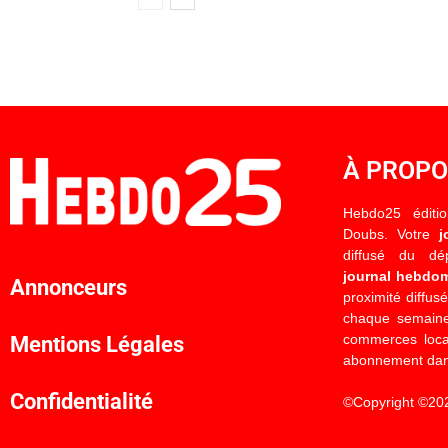
À PROP
Hebdo25 éditi
Doubs. Votre
j
diffusé du d
journal hebdo
Annonceurs
proximité diffus
chaque semaine
commerces locau
Mentions Légales
abonnement dan
Confidentialité
©Copyright ©20