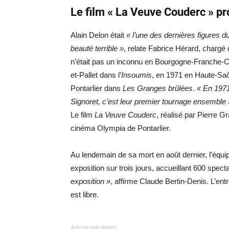
Le film « La Veuve Couderc » pr
Alain Delon était
« l’une des dernières figures du
beauté terrible »
, relate Fabrice Hérard, chargé
n’était pas un inconnu en Bourgogne-Franche-Com
et-Pallet dans l’
Insoumis
, en 1971 en Haute-Sa
Pontarlier dans
Les Granges brûlées
.
« En 1971
Signoret, c’est leur premier tournage ensemble 
Le film
La Veuve Couderc
, réalisé par Pierre G
cinéma Olympia de Pontarlier.
Au lendemain de sa mort en août dernier, l’équi
exposition sur trois jours, accueillant 600 spect
exposition »
, affirme Claude Bertin-Denis. L’en
est libre.
Article précédent