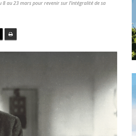
 8 au 23 mars pour revenir sur l’intégralité de sa
toute
l'info
locale
–