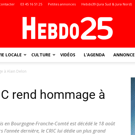
contacter
03 45 16 51 25
Petites annonces
Hebdo39 (Jura Sud & Jura Nord)
VIE LOCALE
CULTURE
VIDÉOS
L’AGENDA
ANNONCES
Doubs
e à Alain Delon
CRIC rend hommage à
:
ois en Bourgogne-Franche-Comté est décédé le 18 août
 l’année dernière, le CRIC lui dédie un plus grand