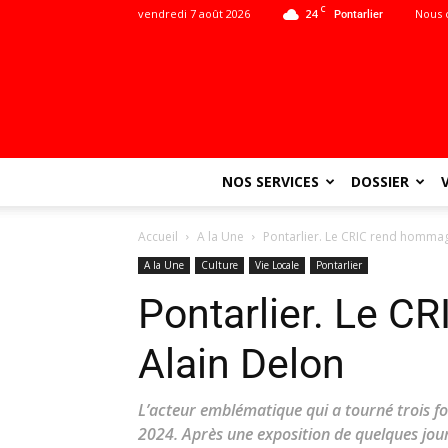
C
vendredi 7 août 2026
24
Nous 
Pontarlier
NOS SERVICES
DOSSIER
Accueil
A la Une
Pontarlier. Le CRIC rend hommag
A la Une
Culture
Vie Locale
Pontarlier
Pontarlier. Le 
Alain Delon
L’acteur emblématique qui a tourné trois f
2024. Après une exposition de quelques jours