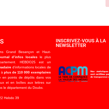
OS
INSCRIVEZ-VOUS À LA
NEWSLETTER
ons Grand Besançon et Haut-
ournal d’infos locales
le plus
épartement. HEBDO25 est un
madaire
d’informations locales de
é à
plus de 110 000 exemplaires
 en points de dépôts dans vos
x et en boîtes aux lettres sur
s le département du Doubs.
22 Hebdo 39