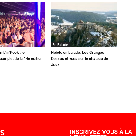
En Balade
mb’in’Rock : le
Hebdo en balade. Les Granges
omplet de la 14e édition
Dessus et vues sur le château de
Joux
OS
INSCRIVEZ-VOUS À LA