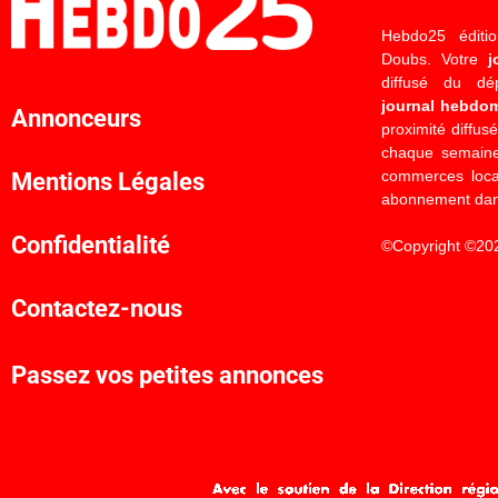
Hebdo25 éditi
Doubs. Votre
j
diffusé du d
journal hebdo
Annonceurs
proximité diffus
chaque semaine
commerces locau
Mentions Légales
abonnement dan
Confidentialité
©Copyright ©20
Contactez-nous
Passez vos petites annonces