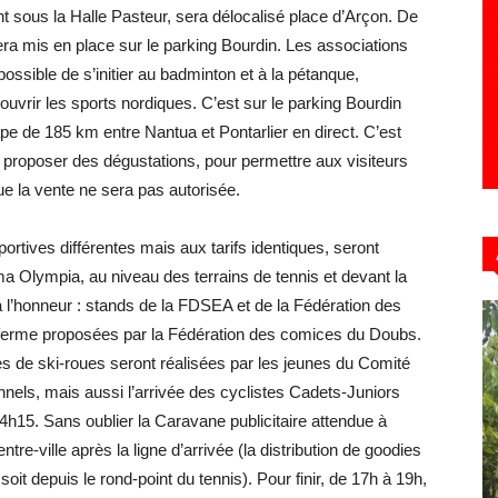
t sous la Halle Pasteur, sera délocalisé place d’Arçon. De
era mis en place sur le parking Bourdin. Les associations
possible de s’initier au badminton et à la pétanque,
uvrir les sports nordiques. C’est sur le parking Bourdin
pe de 185 km entre Nantua et Pontarlier en direct. C’est
nt proposer des dégustations, pour permettre aux visiteurs
que la vente ne sera pas autorisée.
rtives différentes mais aux tarifs identiques, seront
ma Olympia, au niveau des terrains de tennis et devant la
 l’honneur : stands de la FDSEA et de la Fédération des
a ferme proposées par la Fédération des comices du Doubs.
es de ski-roues seront réalisées par les jeunes du Comité
nnels, mais aussi l’arrivée des cyclistes Cadets-Juniors
4h15. Sans oublier la Caravane publicitaire attendue à
re-ville après la ligne d’arrivée (la distribution de goodies
oit depuis le rond-point du tennis). Pour finir, de 17h à 19h,