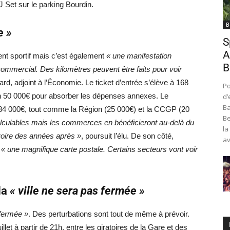
 Set sur le parking Bourdin.
B
e »
S
A
nt sportif mais c’est également
« une manifestation
B
ommercial. Des kilomètres peuvent être faits pour voir
d, adjoint à l’Économie. Le ticket d’entrée s’élève à 168
Po
on 50 000€ pour absorber les dépenses annexes. Le
d’
Ba
84 000€, tout comme la Région (25 000€) et la CCGP (20
Be
culables mais les commerces en bénéficieront au-delà du
la
voire des années après »
, poursuit l’élu. De son côté,
av
t
« une magnifique carte postale. Certains secteurs vont voir
la
« ville ne sera pas fermée »
 fermée »
. Des perturbations sont tout de même à prévoir.
et à partir de 21h, entre les giratoires de la Gare et des