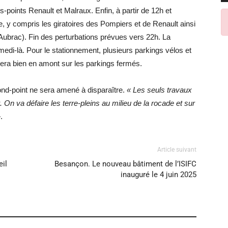
ds-points Renault et Malraux. Enfin, à partir de 12h et
 y compris les giratoires des Pompiers et de Renault ainsi
Aubrac). Fin des perturbations prévues vers 22h. La
amedi-là. Pour le stationnement, plusieurs parkings vélos et
uera bien en amont sur les parkings fermés.
ond-point ne sera amené à disparaître.
« Les seuls travaux
t. On va défaire les terre-pleins au milieu de la rocade et sur
»
.
Article suivant
eil
Besançon. Le nouveau bâtiment de l’ISIFC
inauguré le 4 juin 2025