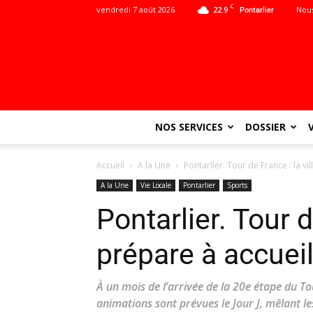
C
vendredi 7 août 2026
22.9
Nous
Pontarlier
NOS SERVICES
DOSSIER
Accueil
A la Une
Pontarlier. Tour de France : la vil
A la Une
Vie Locale
Pontarlier
Sports
Pontarlier. Tour d
prépare à accueil
À un mois de l’arrivée de la 20e étape du To
animations sont prévues le Jour J, mêlant l