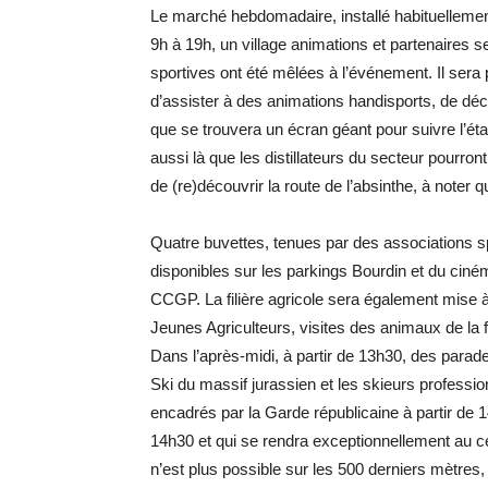
Le marché hebdomadaire, installé habituellemen
9h à 19h, un village animations et partenaires s
sportives ont été mêlées à l’événement. Il sera 
d’assister à des animations handisports, de déco
que se trouvera un écran géant pour suivre l’éta
aussi là que les distillateurs du secteur pourro
de (re)découvrir la route de l’absinthe, à noter 
Quatre buvettes, tenues par des associations spo
disponibles sur les parkings Bourdin et du ciné
CCGP. La filière agricole sera également mise à
Jeunes Agriculteurs, visites des animaux de l
Dans l’après-midi, à partir de 13h30, des parad
Ski du massif jurassien et les skieurs professio
encadrés par la Garde républicaine à partir de 1
14h30 et qui se rendra exceptionnellement au cent
n’est plus possible sur les 500 derniers mètres, s