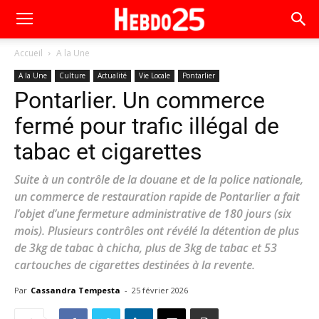
Accueil
A la Une
A la Une
Culture
Actualité
Vie Locale
Pontarlier
Pontarlier. Un commerce
fermé pour trafic illégal de
tabac et cigarettes
Suite à un contrôle de la douane et de la police nationale,
un commerce de restauration rapide de Pontarlier a fait
l’objet d’une fermeture administrative de 180 jours (six
mois). Plusieurs contrôles ont révélé la détention de plus
de 3kg de tabac à chicha, plus de 3kg de tabac et 53
cartouches de cigarettes destinées à la revente.
Par
Cassandra Tempesta
-
25 février 2026