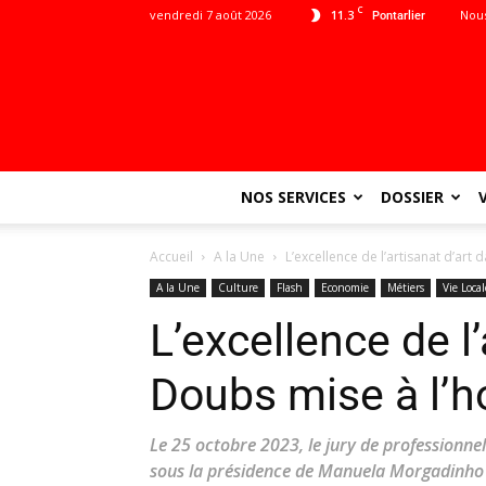
C
vendredi 7 août 2026
11.3
Nous
Pontarlier
NOS SERVICES
DOSSIER
Accueil
A la Une
L’excellence de l’artisanat d’art
A la Une
Culture
Flash
Economie
Métiers
Vie Local
L’excellence de l’
Doubs mise à l’
Le 25 octobre 2023, le jury de professionnels
sous la présidence de Manuela Morgadinho P