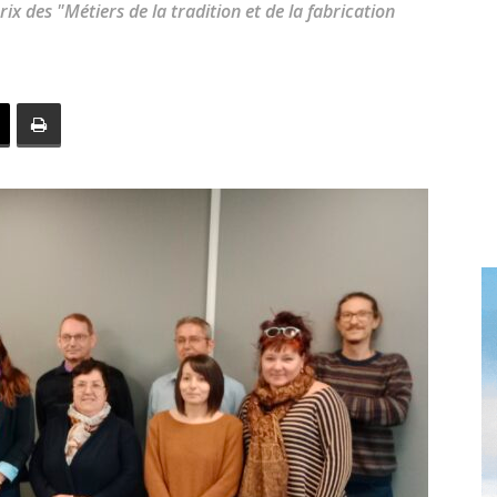
x des "Métiers de la tradition et de la fabrication
toute
l'info
locale
–