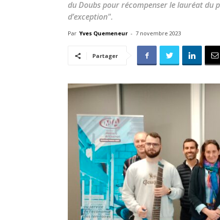
du Doubs pour récompenser le lauréat du pri
d’exception".
Par
Yves Quemeneur
-
7 novembre 2023
Partager