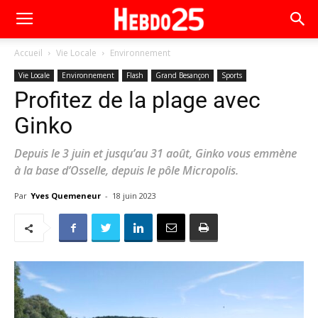
Accueil
Vie Locale
Environnement
Vie Locale
Environnement
Flash
Grand Besançon
Sports
Profitez de la plage avec
Ginko
Depuis le 3 juin et jusqu’au 31 août, Ginko vous emmène
à la base d’Osselle, depuis le pôle Micropolis.
Par
Yves Quemeneur
-
18 juin 2023