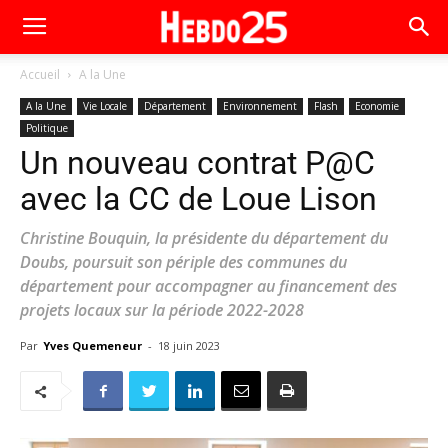
Accueil
A la Une
A la Une
Vie Locale
Département
Environnement
Flash
Economie
Politique
Un nouveau contrat P@C
avec la CC de Loue Lison
Christine Bouquin, la présidente du département du
Doubs, poursuit son périple des communes du
département pour accompagner au financement des
projets locaux sur la période 2022-2028
Par
Yves Quemeneur
-
18 juin 2023