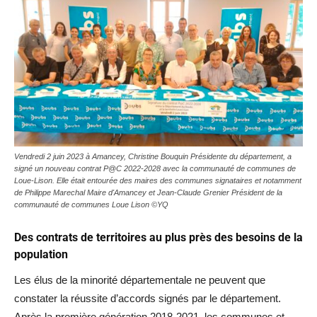
Vendredi 2 juin 2023 à Amancey, Christine Bouquin Présidente du département, a
signé un nouveau contrat P@C 2022-2028 avec la communauté de communes de
Loue-Lison. Elle était entourée des maires des communes signataires et notamment
de Philippe Marechal Maire d'Amancey et Jean-Claude Grenier Président de la
communauté de communes Loue Lison ©YQ
Des contrats de territoires au plus près des besoins de la
population
Les élus de la minorité départementale ne peuvent que
constater la réussite d’accords signés par le département.
Après la première génération 2018-2021, les communes et