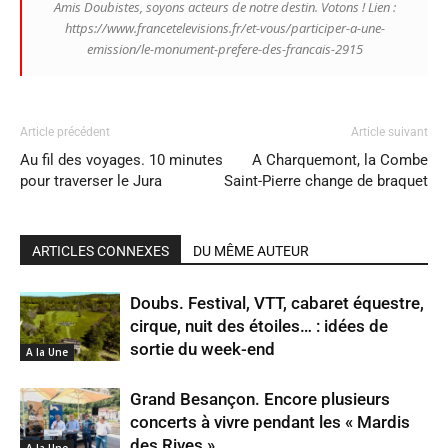
Amis Doubistes, soyons acteurs de notre destin. Votons ! Lien :
https://www.francetelevisions.fr/et-vous/participer-a-une-
emission/le-monument-prefere-des-francais-2915
Article précédent
Article suivant
Au fil des voyages. 10 minutes
A Charquemont, la Combe
pour traverser le Jura
Saint-Pierre change de braquet
ARTICLES CONNEXES
DU MÊME AUTEUR
Doubs. Festival, VTT, cabaret équestre,
cirque, nuit des étoiles… : idées de
sortie du week-end
A la Une
Grand Besançon. Encore plusieurs
concerts à vivre pendant les « Mardis
des Rives »
A la Une