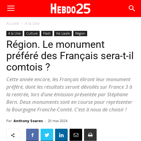
Accueil
A la Une
A la Une
Culture
Flash
Vie Locale
Région
Région. Le monument
préféré des Français sera-t-il
comtois ?
Cette année encore, les Français éliront leur monument
préféré, dont les résultats seront dévoilés sur France 3 à
la rentrée, lors d’une émission présentée par Stéphane
Bern. Deux monuments sont en course pour représenter
la Bourgogne Franche-Comté. C’est à nous de choisir !
Par
Anthony Soares
-
20 mai 2024