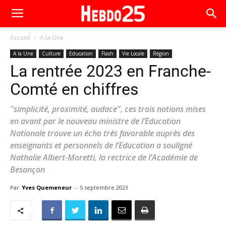
Accueil
A la Une
A la Une
Culture
Education
Flash
Vie Locale
Région
La rentrée 2023 en Franche-
Comté en chiffres
"simplicité, proximité, audace", ces trois notions mises
en avant par le nouveau ministre de l’Education
Nationale trouve un écho très favorable auprès des
enseignants et personnels de l’Education a souligné
Nathalie Albert-Moretti, la rectrice de l’Académie de
Besançon
Par
Yves Quemeneur
-
5 septembre 2023