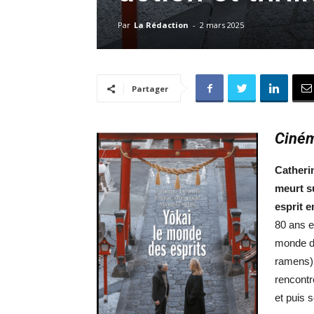
Par
La Rédaction
-
2 mars 2025
Partager
Ciném
Catheri
meurt s
esprit e
80 ans e
monde du
ramens).
rencontr
et puis s