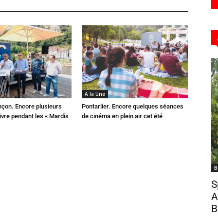
A la Une
çon. Encore plusieurs
Pontarlier. Encore quelques séances
ivre pendant les « Mardis
de cinéma en plein air cet été
B
S
A
B