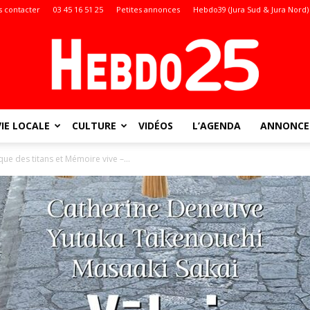
 contacter
03 45 16 51 25
Petites annonces
Hebdo39 (Jura Sud & Jura Nord)
VIE LOCALE
CULTURE
VIDÉOS
L’AGENDA
ANNONCES
Doubs
aque des titans et Mémoire vive –...
: