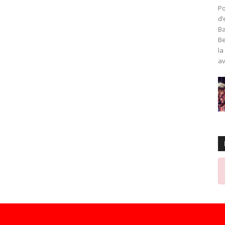
Po
d’
Ba
Be
la
av