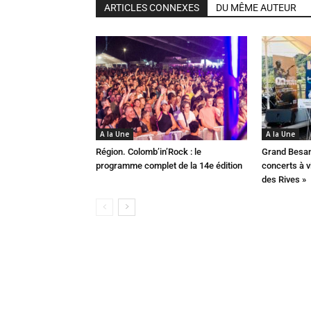
ARTICLES CONNEXES
DU MÊME AUTEUR
A la Une
A la Une
Région. Colomb’in’Rock : le
Grand Besan
programme complet de la 14e édition
concerts à v
des Rives »