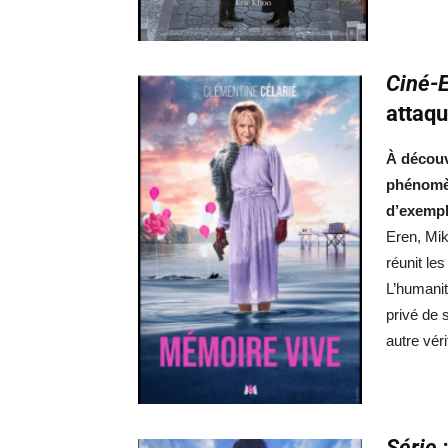
Ciné-E
attaq
À découv
phénomèn
d’exempl
Eren, Mik
réunit le
L’humanit
privé de 
autre véri
Série 