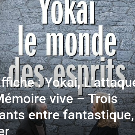
toute
l'info
ffiche : Yokai, L’attaqu
locale
Mémoire vive – Trois
ants entre fantastique,
–
er