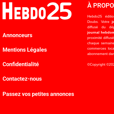
À PROP
Hebdo25 éditi
Doubs. Votre
j
diffusé du d
journal hebdo
Annonceurs
proximité diffus
chaque semaine
commerces locau
Mentions Légales
abonnement dan
Confidentialité
©Copyright ©20
Contactez-nous
Passez vos petites annonces