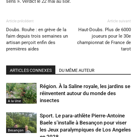
sens ». Verdict le 22 mai au soir.
Article précédent
Article suivant
Doubs. Rouhe : en grève de la
Haut-Doubs. Plus de 6000
faim depuis trois semaines un
joueurs pour le 30e
artisan perçoit enfin des
championnat de France de
premières aides
tarot
ARTICLES CONNEXES
DU MÊME AUTEUR
Région. À la Saline royale, les jardins se
réinventent autour du monde des
insectes
A la Une
Sport. Le para-athlète Pierre-Antoine
Baele s’installe à Besançon pour viser
les Jeux paralympiques de Los Angeles
Besançon
en 2028