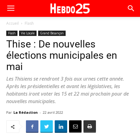
Accueil
Flash
Flash
Vie Locale
Grand Besançon
Thise : De nouvelles
élections municipales en
mai
Les Thisiens se rendront 3 fois aux urnes cette année.
Après les présidentielles et avant les législatives, les
habitants iront voter les 15 et 22 mai prochain pour de
nouvelles municipales.
Par
La Rédaction
-
22 avril 2022