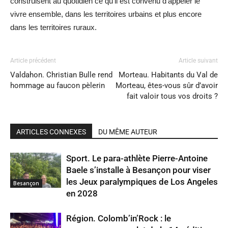
construisent au quotidien ce qu’il est convenu d’appeler le
vivre ensemble, dans les territoires urbains et plus encore
dans les territoires ruraux.
Article précédent
Article suivant
Valdahon. Christian Bulle rend
Morteau. Habitants du Val de
hommage au faucon pèlerin
Morteau, êtes-vous sûr d’avoir
fait valoir tous vos droits ?
ARTICLES CONNEXES
DU MÊME AUTEUR
Sport. Le para-athlète Pierre-Antoine
Baele s’installe à Besançon pour viser
les Jeux paralympiques de Los Angeles
Besançon
en 2028
Région. Colomb’in’Rock : le