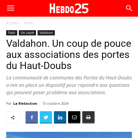
Accueil
Flash
Flash
Vie Locale
Valdahon
Valdahon. Un coup de pouce
aux associations des portes
du Haut-Doubs
La communauté de communes des Portes du Haut-Doubs
a mis en place un dispositif pour répondre aux questions
qui peuvent poser problème aux associations.
Par
La Rédaction
-
13 octobre 2024