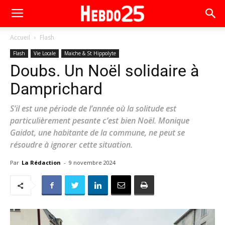
Accueil
Flash
Flash
Vie Locale
Maiche & St Hippolyte
Doubs. Un Noël solidaire à
Damprichard
S’il est une période de l’année où la solitude est
particulièrement pesante c’est bien Noël. Monique
Gaidot, une habitante de la commune, ne peut se
résoudre à ignorer cette situation.
Par
La Rédaction
-
9 novembre 2024