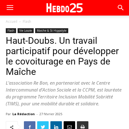
Accueil
Flash
Flash
Vie Locale
Maiche & St Hippolyte
Haut-Doubs. Un travail
participatif pour développer
le covoiturage en Pays de
Maîche
L’association Re Bon, en partenariat avec le Centre
Intercommunal d’Action Sociale et la CCPM, est lauréate
du programme Territoire Inclusion Mobilité Sobriété
(TIMS), pour une mobilité durable et solidaire.
Par
La Rédaction
-
27 février 2025