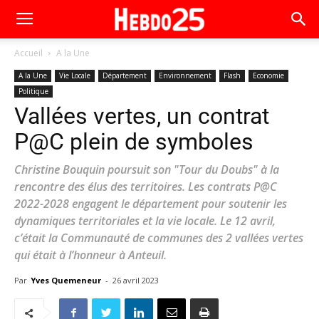
Accueil
A la Une
A la Une
Vie Locale
Département
Environnement
Flash
Economie
Politique
Vallées vertes, un contrat
P@C plein de symboles
Christine Bouquin poursuit son "Tour du Doubs" à la
rencontre des élus des territoires. Les contrats P@C
2022-2028 engagent le département pour soutenir les
dynamiques territoriales et la vie locale. Le 12 avril,
c’était la Communauté de communes des 2 vallées vertes
qui était à l’honneur à Anteuil.
Par
Yves Quemeneur
-
26 avril 2023