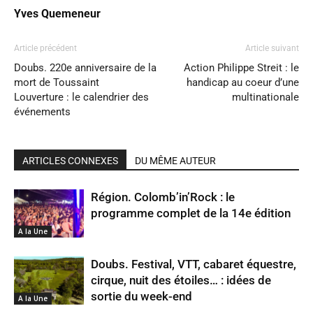
Yves Quemeneur
Article précédent
Article suivant
Doubs. 220e anniversaire de la
Action Philippe Streit : le
mort de Toussaint
handicap au coeur d’une
Louverture : le calendrier des
multinationale
événements
ARTICLES CONNEXES
DU MÊME AUTEUR
Région. Colomb’in’Rock : le
programme complet de la 14e édition
A la Une
Doubs. Festival, VTT, cabaret équestre,
cirque, nuit des étoiles… : idées de
sortie du week-end
A la Une