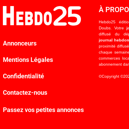
À PROP
Hebdo25 éditi
Doubs. Votre
j
diffusé du d
journal hebdo
Annonceurs
proximité diffus
chaque semaine
commerces locau
Mentions Légales
abonnement dan
Confidentialité
©Copyright ©20
Contactez-nous
Passez vos petites annonces