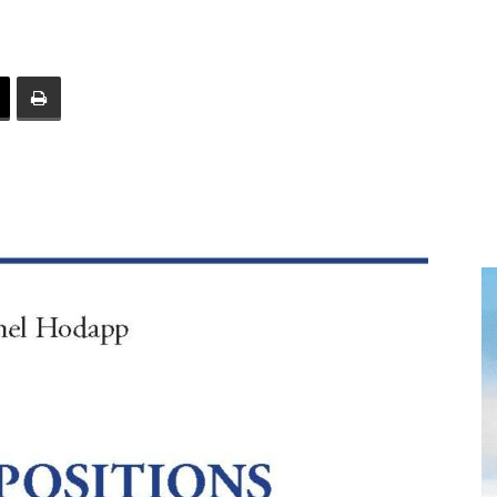
toute
l'info
locale
–