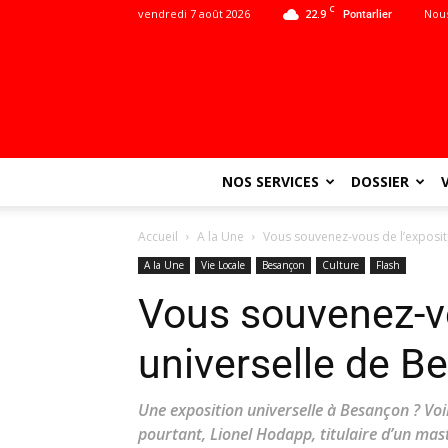
C
vendredi 7 août 2026
22.9
Nous
Pontarlier
NOS SERVICES
DOSSIER
Accueil
A la Une
Vous souvenez-vous de l’exposit
A la Une
Vie Locale
Besançon
Culture
Flash
Vous souvenez-vo
universelle de B
Une exposition universelle à Besançon ? Voi
pourtant, Lionel Hodapp, titulaire d’un mast