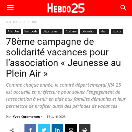
Accueil
A la Une
A la Une
Vie Locale
Département
Culture
Education
Flash
Sports
78ème campagne de
solidarité vacances pour
l’association « Jeunesse au
Plein Air »
Comme chaque année, le comité départemental JPA 25
est accueilli en préfecture pour saluer l’engagement de
l’association à venir en aide aux familles démunies et leur
permettre de profiter aussi des périodes de vacances
Par
Yves Quemeneur
-
15 avril 2023