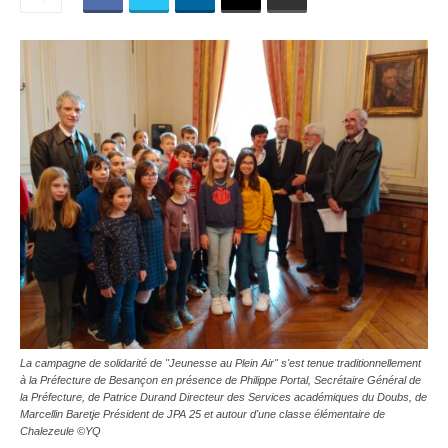
La campagne de solidarité de "Jeunesse au Plein Air" s'est tenue traditionnellement
à la Préfecture de Besançon en présence de Philippe Portal, Secrétaire Général de
la Préfecture, de Patrice Durand Directeur des Services académiques du Doubs, de
Marcellin Baretje Président de JPA 25 et autour d'une classe élémentaire de
Chalezeule ©YQ