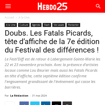
Accueil
A la Une
A la Une
Culture
Agenda
Flash
Vie Locale
Pontarlier
Doubs. Les Fatals Picards,
tête d’affiche de la 7e édition
du Festival des différences !
Le Festi’Diff est de retour à Labergement-Sainte-Marie les
22 et 23 novembre prochain. Avec la présence d’artistes
locaux comme Lou Beurier mais aussi les Fatals Picards
en tête d'affiche, cette septième édition confirme
l'engouement grandissant de l'événement qui casse les
barrières.
Par
La Rédaction
-
31 mai 2024