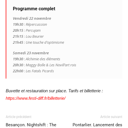
Programme complet
Vendredi 22 novembre
19h30
: Répercussion
20h15
: Percujam
21h15
: Lou Beurier
21h45
: Une touche d’optimisme
Samedi 23 novembre
19h30
: Alchimie des éléments
20h30
: Maggy Bolle & Les Novill’art rois
22h00
: Les Fatals Picards
Buvette et restauration sur place.
Tarifs et billetterie :
https://www.festi-diff.fr/billetterie/
Article précédent
Article suivant
Besançon. Nightshift : The
Pontarlier. Lancement des