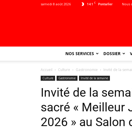
C
samedi 8 août 2026
14.1
Nous 
Pontarlier
NOS SERVICES
DOSSIER
Accueil
Culture
Gastronomie
Invité de la sema
Culture
Gastronomie
Invité de la semaine
Invité de la sem
sacré « Meilleur
2026 » au Salon d