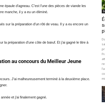
e épaule d’agneau. C’est l’une des pièces de viande les
E
ière manche, il y a eu un éliminé.
É
 sur la préparation d’un rôti de veau. Il y a eu encore un
s
p
Da
 la préparation d’une côte de bœuf. Et j’ai gagné le titre à
sa
pr
Fr
at
pation au concours du Meilleur Jeune
re
l’
co
mi
 concours. J’ai malheureusement terminé à la deuxième place.
gner.
année et j’ai finalement gagné.