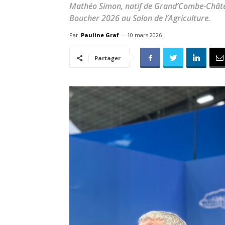
Mathéo Simon, natif de Grand’Combe-Châtele
Boucher 2026 au Salon de l’Agriculture.
Par
Pauline Graf
-
10 mars 2026
Partager