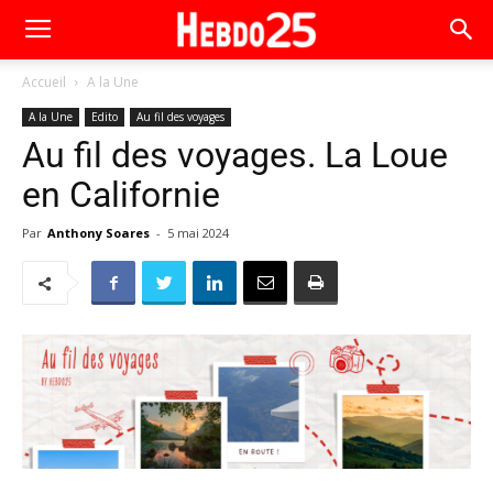
Accueil
A la Une
A la Une
Edito
Au fil des voyages
Au fil des voyages. La Loue
en Californie
Par
Anthony Soares
-
5 mai 2024