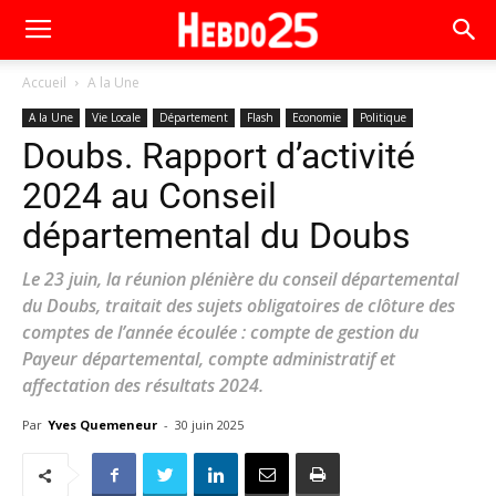
Accueil
A la Une
A la Une
Vie Locale
Département
Flash
Economie
Politique
Doubs. Rapport d’activité
2024 au Conseil
départemental du Doubs
Le 23 juin, la réunion plénière du conseil départemental
du Doubs, traitait des sujets obligatoires de clôture des
comptes de l’année écoulée : compte de gestion du
Payeur départemental, compte administratif et
affectation des résultats 2024.
Par
Yves Quemeneur
-
30 juin 2025