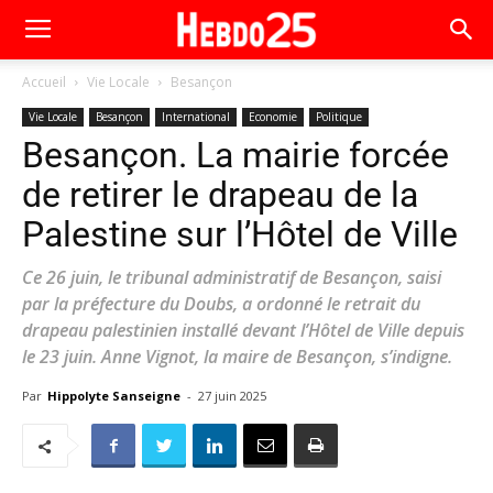
Accueil
Vie Locale
Besançon
Vie Locale
Besançon
International
Economie
Politique
Besançon. La mairie forcée
de retirer le drapeau de la
Palestine sur l’Hôtel de Ville
Ce 26 juin, le tribunal administratif de Besançon, saisi
par la préfecture du Doubs, a ordonné le retrait du
drapeau palestinien installé devant l’Hôtel de Ville depuis
le 23 juin. Anne Vignot, la maire de Besançon, s’indigne.
Par
Hippolyte Sanseigne
-
27 juin 2025