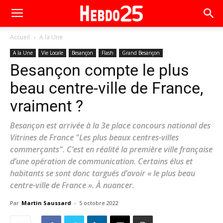
Accueil
A la Une
A la Une
Vie Locale
Besançon
Flash
Grand Besançon
Besançon compte le plus
beau centre-ville de France,
vraiment ?
Besançon est arrivée à la 3e place concours national des
Vitrines de France "Les plus beaux centres-villes
commerçants". C’est en réalité la première ville française
d’une opération de communication. Certains élus et
habitants se sont donc targués d’avoir « le plus beau
centre-ville de France ». À nuancer.
Par
Martin Saussard
-
5 octobre 2022