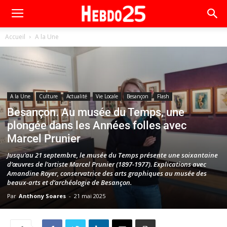
Accueil
A la Une
A la Une
Culture
Actualité
Vie Locale
Besançon
Flash
Besançon. Au musée du Temps, une
plongée dans les Années folles avec
Marcel Prunier
Jusqu’au 21 septembre, le musée du Temps présente une soixantaine
d’œuvres de l’artiste Marcel Prunier (1897-1977). Explications avec
Amandine Royer, conservatrice des arts graphiques au musée des
beaux-arts et d’archéologie de Besançon.
Par
Anthony Soares
-
21 mai 2025