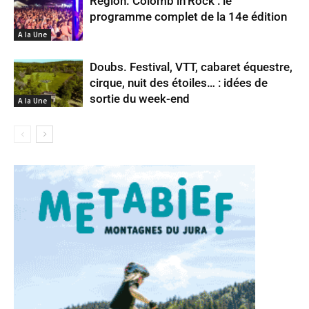
Région. Colomb’in’Rock : le
programme complet de la 14e édition
A la Une
Doubs. Festival, VTT, cabaret équestre,
cirque, nuit des étoiles… : idées de
sortie du week-end
A la Une