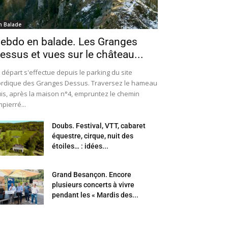
n Balade
ebdo en balade. Les Granges
essus et vues sur le château...
 départ s'effectue depuis le parking du site
rdique des Granges Dessus. Traversez le hameau
is, après la maison n°4, empruntez le chemin
pierré...
Doubs. Festival, VTT, cabaret
équestre, cirque, nuit des
étoiles… : idées...
Grand Besançon. Encore
plusieurs concerts à vivre
pendant les « Mardis des...