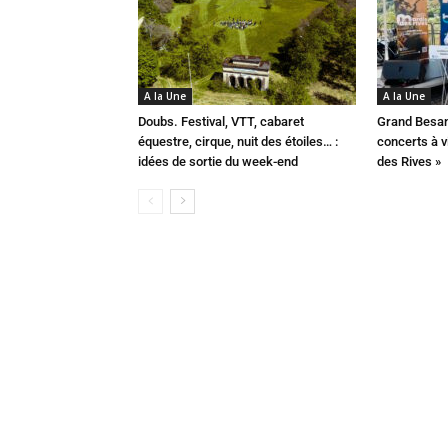
A la Une
A la Une
Doubs. Festival, VTT, cabaret
Grand Besan
équestre, cirque, nuit des étoiles… :
concerts à v
idées de sortie du week-end
des Rives »