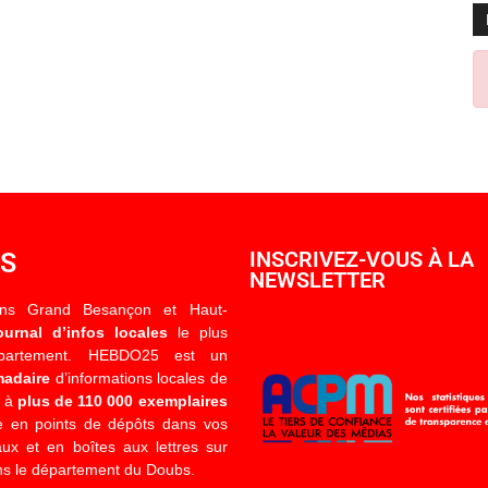
OS
INSCRIVEZ-VOUS À LA
NEWSLETTER
ons Grand Besançon et Haut-
ournal d’infos locales
le plus
épartement. HEBDO25 est un
madaire
d’informations locales de
é à
plus de 110 000 exemplaires
 en points de dépôts dans vos
x et en boîtes aux lettres sur
s le département du Doubs.