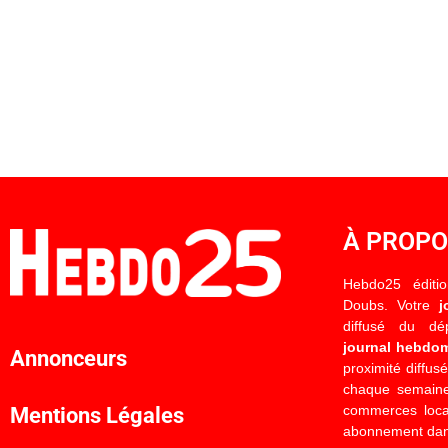
À PROP
Hebdo25 éditi
Doubs. Votre
j
diffusé du d
journal hebdo
Annonceurs
proximité diffus
chaque semaine
commerces locau
Mentions Légales
abonnement dan