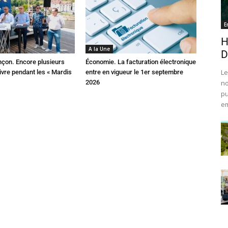
E
H
A la Une
D
çon. Encore plusieurs
Économie. La facturation électronique
Le
ivre pendant les « Mardis
entre en vigueur le 1er septembre
2026
no
pu
em