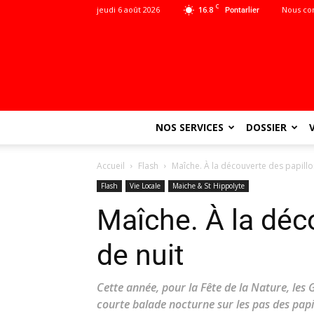
C
jeudi 6 août 2026
16.8
Nous co
Pontarlier
NOS SERVICES
DOSSIER
Accueil
Flash
Maîche. À la découverte des papillo
Flash
Vie Locale
Maiche & St Hippolyte
Maîche. À la déc
de nuit
Cette année, pour la Fête de la Nature, les G
courte balade nocturne sur les pas des papil