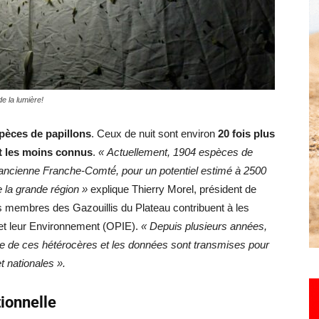
Hebdo25
e la lumière!
pèces de papillons
. Ceux de nuit sont environ
20 fois plus
t les moins connus
.
« Actuellement, 1904 espèces de
 ancienne Franche-Comté́, pour un potentiel estimé à 2500
 la grande région »
explique Thierry Morel, président de
urs membres des Gazouillis du Plateau contribuent à les
s et leur Environnement (OPIE).
« Depuis plusieurs années,
 de ces hétérocères et les données sont transmises pour
 nationales ».
ionnelle