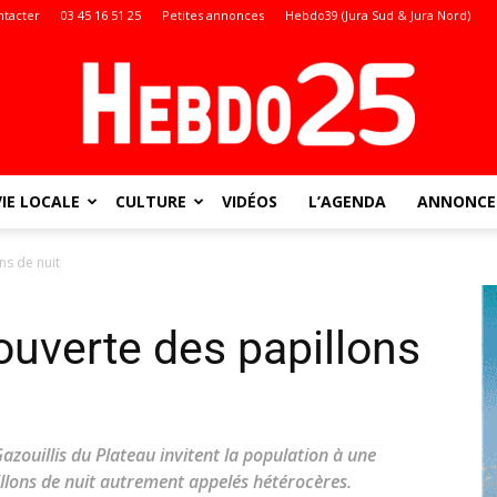
ntacter
03 45 16 51 25
Petites annonces
Hebdo39 (Jura Sud & Jura Nord)
VIE LOCALE
CULTURE
VIDÉOS
L’AGENDA
ANNONCES
Doubs
ns de nuit
ouverte des papillons
:
azouillis du Plateau invitent la population à une
lons de nuit autrement appelés hétérocères.