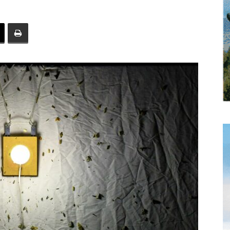
toute
l'info
locale
–