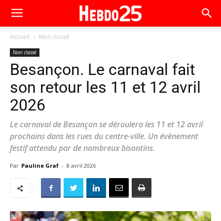
Accueil
Non classé
Non classé
Besançon. Le carnaval fait
son retour les 11 et 12 avril
2026
Le carnaval de Besançon se déroulera les 11 et 12 avril
prochains dans les rues du centre-ville. Un évènement
festif attendu par de nombreux bisontins.
Par
Pauline Graf
-
8 avril 2026