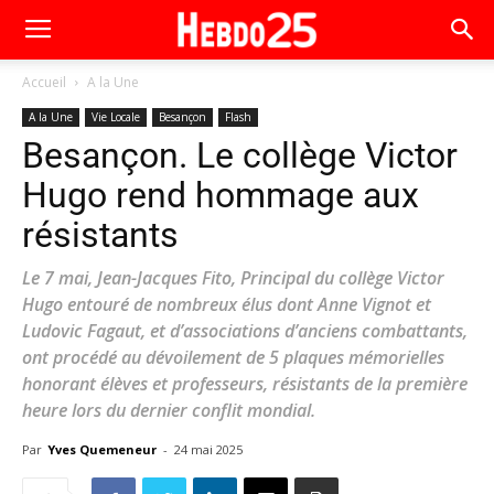
Accueil
A la Une
A la Une
Vie Locale
Besançon
Flash
Besançon. Le collège Victor
Hugo rend hommage aux
résistants
Le 7 mai, Jean-Jacques Fito, Principal du collège Victor
Hugo entouré de nombreux élus dont Anne Vignot et
Ludovic Fagaut, et d’associations d’anciens combattants,
ont procédé au dévoilement de 5 plaques mémorielles
honorant élèves et professeurs, résistants de la première
heure lors du dernier conflit mondial.
Par
Yves Quemeneur
-
24 mai 2025