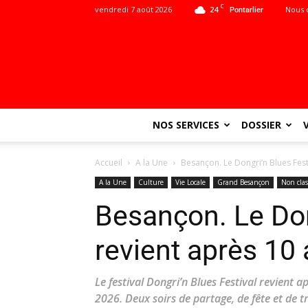
C
vendredi 7 août 2026
24
Nous 
Pontarlier
NOS SERVICES
DOSSIER
Accueil
A la Une
Besançon. Le Dongri’n Blues Fest
A la Une
Culture
Vie Locale
Grand Besançon
Non clas
Besançon. Le Don
revient après 10 
Le festival Dongri’n Blues Festival revient 
2026. Deux soirs de partage, de fête et de t