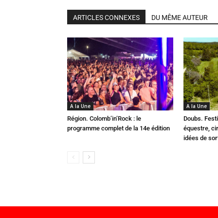
ARTICLES CONNEXES
DU MÊME AUTEUR
A la Une
A la Une
Région. Colomb’in’Rock : le
Doubs. Festi
programme complet de la 14e édition
équestre, cir
idées de so