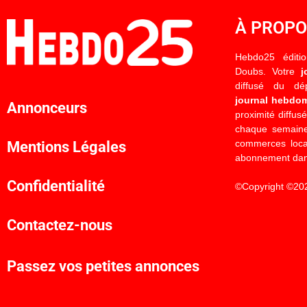
À PROP
Hebdo25 éditi
Doubs. Votre
j
diffusé du d
journal hebdo
Annonceurs
proximité diffus
chaque semaine
commerces locau
Mentions Légales
abonnement dan
Confidentialité
©Copyright ©20
Contactez-nous
Passez vos petites annonces