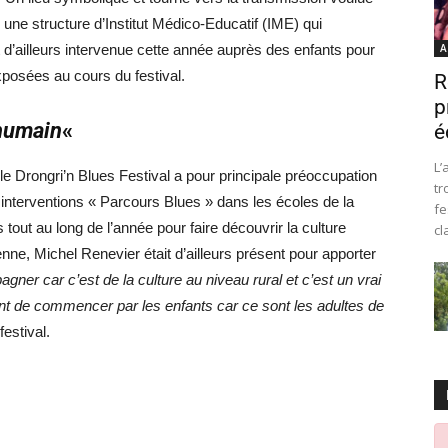
e une structure d’Institut Médico-Educatif (IME) qui
st d’ailleurs intervenue cette année auprès des enfants pour
A
exposées au cours du festival.
R
p
 humain
«
é
L’
le Drongri’n Blues Festival a pour principale préoccupation
tr
 interventions « Parcours Blues » dans les écoles de la
fe
t au long de l’année pour faire découvrir la culture
cl
ne, Michel Renevier était d’ailleurs présent pour apporter
ner car c’est de la culture au niveau rural et c’est un vrai
nt de commencer par les enfants car ce sont les adultes de
estival.