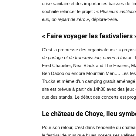
crise sanitaire et des importantes baisses de fi
souhaité relancer le projet : «
Plusieurs institut
eux, on repart de zéro »
, déplore-t-elle.
« Faire voyager les festivaliers 
C’est la promesse des organisateurs : «
propos
de partage et de transmission, ouvert à tous
« .
Fred Chapelier, Neal Black and The Healers, Ma
Ben Dadoo ou encore Mountain Men…. Les festiv
Trucks et même d’un camping gratuit aménagé non
site est prévue à partir de 14h30 avec des jeux e
que des stands. Le début des concerts est pr
Le château de Choye, lieu symb
Pour son retour, c’est dans l’enceinte du chât
le festival de musique blues posera ses valises