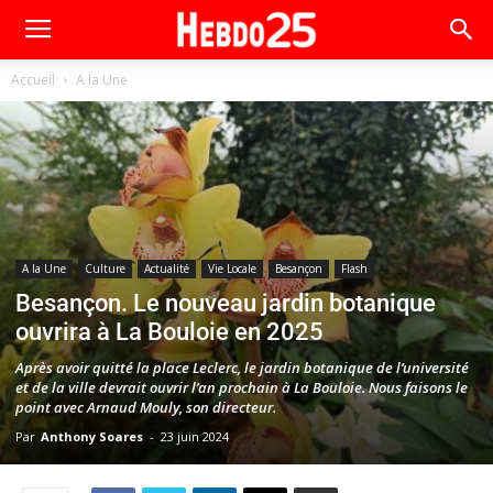
Accueil
A la Une
A la Une
Culture
Actualité
Vie Locale
Besançon
Flash
Besançon. Le nouveau jardin botanique
ouvrira à La Bouloie en 2025
Après avoir quitté la place Leclerc, le jardin botanique de l’université
et de la ville devrait ouvrir l’an prochain à La Bouloie. Nous faisons le
point avec Arnaud Mouly, son directeur.
Par
Anthony Soares
-
23 juin 2024