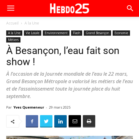
Accueil
A la Une
A la Une
Vie Locale
Environnement
Flash
Grand Besançon
Economie
Métiers
À Besançon, l’eau fait son
show !
À l’occasion de la Journée mondiale de l’eau le 22 mars,
Grand Besançon Métropole a valorisé les métiers de l’eau
et de l’assainissement toute la journée place du huit
septembre.
Par
Yves Quemeneur
-
29 mars 2025