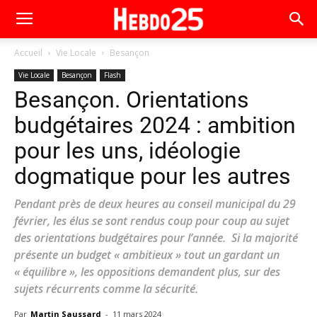
Accueil
Vie Locale
Besançon
Vie Locale
Besançon
Flash
Besançon. Orientations
budgétaires 2024 : ambition
pour les uns, idéologie
dogmatique pour les autres
Pendant près de deux heures au conseil municipal du 29
février, les élus se sont rendus coup pour coup au sujet
des orientations budgétaires pour l’année. Si la majorité
présente un budget « ambitieux » tout un gardant un
« équilibre », les oppositions demandent plus, sur des
sujets récurrents comme la sécurité.
Par
Martin Saussard
-
11 mars 2024