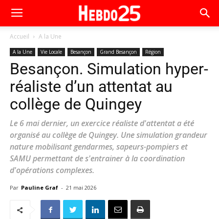
Accueil
A la Une
A la Une
Vie Locale
Besançon
Grand Besançon
Région
Besançon. Simulation hyper-
réaliste d’un attentat au
collège de Quingey
Le 6 mai dernier, un exercice réaliste d'attentat a été
organisé au collège de Quingey. Une simulation grandeur
nature mobilisant gendarmes, sapeurs-pompiers et
SAMU permettant de s'entrainer à la coordination
d'opérations complexes.
Par
Pauline Graf
-
21 mai 2026