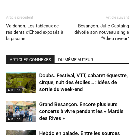
Article précédent
Article suivant
Valdahon. Les tableaux de
Besançon. Julie Castaing
résidents d’Ehpad exposés à
dévoile son nouveau single
la piscine
“Adieu rêveur”
ARTICLES CONNEXES
DU MÊME AUTEUR
Doubs. Festival, VTT, cabaret équestre,
cirque, nuit des étoiles… : idées de
sortie du week-end
A la Une
Grand Besançon. Encore plusieurs
concerts à vivre pendant les « Mardis
des Rives »
A la Une
Hebdo en balade. Entre les sources