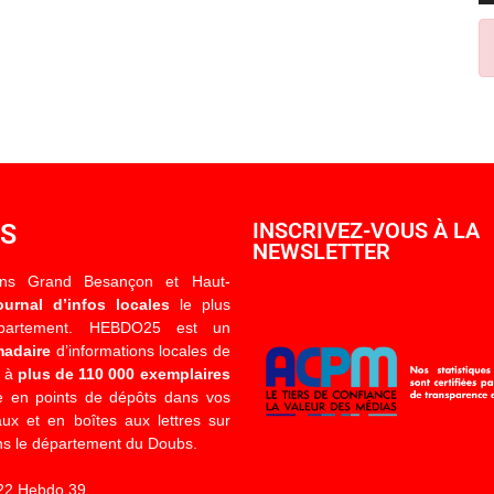
OS
INSCRIVEZ-VOUS À LA
NEWSLETTER
ons Grand Besançon et Haut-
ournal d’infos locales
le plus
épartement. HEBDO25 est un
madaire
d’informations locales de
é à
plus de 110 000 exemplaires
 en points de dépôts dans vos
x et en boîtes aux lettres sur
s le département du Doubs.
22 Hebdo 39