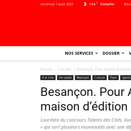
C
vendredi 7 août 2026
14.6
Nous
Pontarlier
NOS SERVICES
DOSSIER
Accueil
A la Une
Besançon. Pour Aurélie Bresson, 
A la Une
Vie Locale
Besançon
Culture
Flash
Sports
Besançon. Pour A
maison d’édition 
Lauréate du concours Talents des Cités, Aur
» qui sort plusieurs nouveautés avec une dif