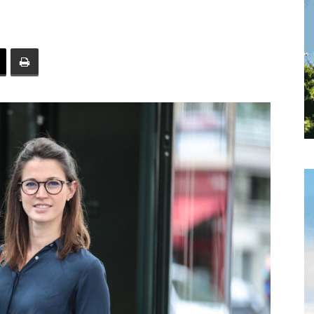
toute
l'info
locale
–