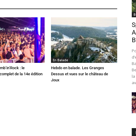
B
S
A
B
Po
d’
En Balade
Ba
mb’in’Rock : le
Hebdo en balade. Les Granges
Be
omplet de la 14e édition
Dessus et vues sur le château de
la
Joux
av