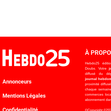
À PROP
Hebdo25 éditi
Doubs. Votre
j
diffusé du d
journal hebdo
Annonceurs
proximité diffus
chaque semaine
commerces locau
Mentions Légales
abonnement dan
Confidentialité
©Copyright ©20